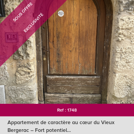
SOUS OFFRE
EXCLUSIVITÉ
RECHERCHER
+ de critéres
+
5KM
10KM
25KM
Critères supplémentaires
Ref : 1748
Piscine
Parking
Terrasse
Appartement de caractère au cœur du Vieux
Bergerac – Fort potentiel...