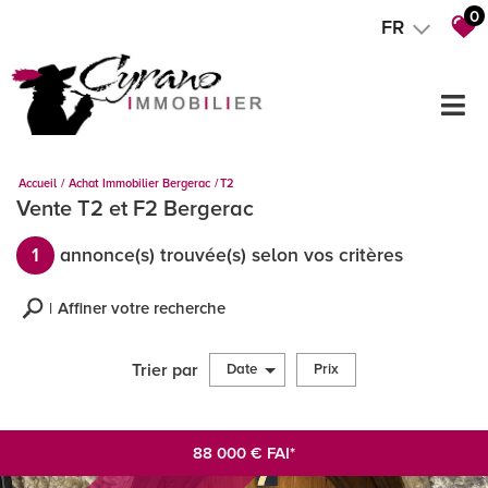
0
FR
Accueil
Achat Immobilier Bergerac
T2
Vente T2 et F2 Bergerac
1
annonce(s) trouvée(s) selon vos critères
Affiner votre recherche
Trier par
Date
Prix
Vente
88 000
€
FAI*