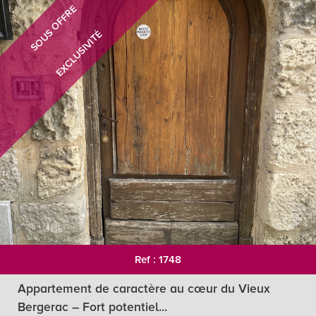
SOUS OFFRE
EXCLUSIVITÉ
RECHERCHER
+ de critéres
+
5KM
10KM
25KM
Critères supplémentaires
Ref : 1748
Appartement de caractère au cœur du Vieux
Piscine
Parking
Terrasse
Bergerac – Fort potentiel...