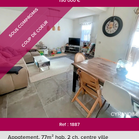
150 000
€
SOUS COMPROMIS
COUP DE COEUR
Ref : 1887
Appatement, 77m² hab, 2 ch, centre ville