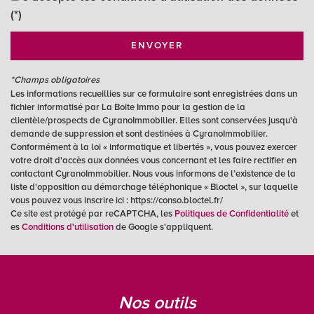
(*)
École primaire
ENVOYER
Lycée
*Champs obligatoires
Gare ferroviaire
Les informations recueillies sur ce formulaire sont enregistrées dans un
fichier informatisé par La Boite Immo pour la gestion de la
statistiques
clientèle/prospects de CyranoImmobilier. Elles sont conservées jusqu'à
demande de suppression et sont destinées à CyranoImmobilier.
Conformément à la loi « informatique et libertés », vous pouvez exercer
Nombre d'habitants
27 973
votre droit d'accès aux données vous concernant et les faire rectifier en
contactant CyranoImmobilier. Nous vous informons de l’existence de la
Propriétaires (vs. locataires)
50,69 %
liste d'opposition au démarchage téléphonique « Bloctel », sur laquelle
vous pouvez vous inscrire ici : https://conso.bloctel.fr/
Taxe habitation
13,89 %
Ce site est protégé par reCAPTCHA, les
Politiques de Confidentialité
et
Taxe foncière
34,47 %
es
Conditions d'utilisation
de Google s'appliquent.
Habitants de moins de 25 ans
25,53 %
Habitants de 25 à 55 ans
33,12 %
Habitants de plus de 55 ans
41,35 %
nos outils