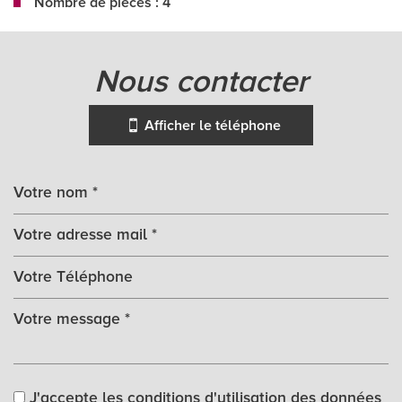
Nombre de pièces : 4
la ville de bergerac (24100)
nous contacter
+
−
Afficher le téléphone
Leaflet
|
©
Jawg
Maps
|
© OpenStreetMap
Collège
J'accepte les conditions d'utilisation des données
École maternelle