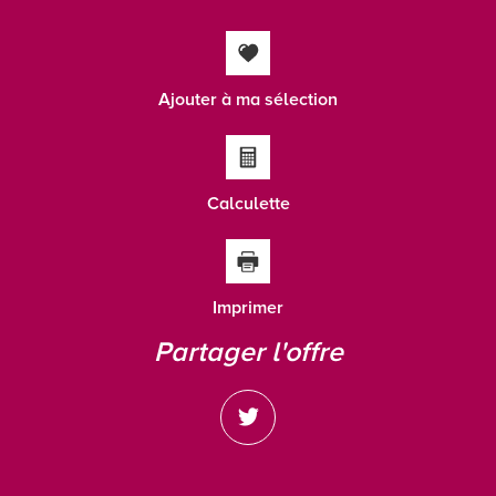
Nombre d'enfants par famille
0,76
Familles sans enfant
57,14 %
Familles avec 1 ou 2 enfants
34,01 %
Ajouter à ma sélection
Maisons
65,60 %
Appartements
34,40 %
Familles avec 3 enfants
5,93 %
Calculette
Imprimer
partager l'offre