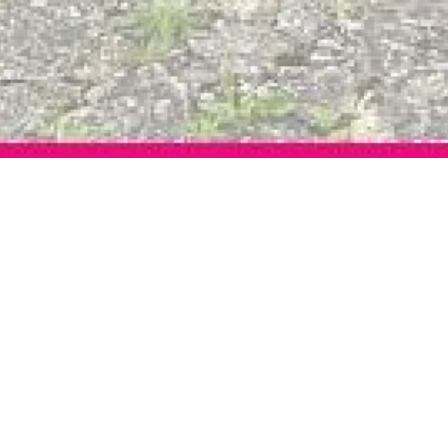
l , bergerac, 3 chambres avec 
che des commerces et des commodités à pieds. Elle est c
inée , 3 chambres, d’une salle de bains et de WC. sous s
auffage gaz de ville et cheminée dans le séjour. Menuis