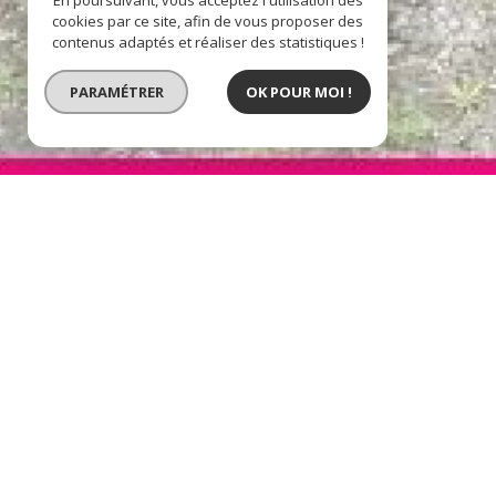
En poursuivant, vous acceptez l'utilisation des
cookies par ce site, afin de vous proposer des
contenus adaptés et réaliser des statistiques !
PARAMÉTRER
OK POUR MOI !
BIEN VENDU
maison sur sous sol tota
description de l'offre
Maison au calme dans un quartier residentiel pro
dégagements, d’une cuisine, d’un séjour avec chem
garage.Assainissement tout à l'egout conforme. Ch