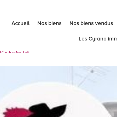
Accueil
Nos biens
Nos biens vendus
Les Cyrano im
3 Chambres Avec Jardin
l'expertise
les diagnost
les étapes 