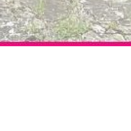
jardin
omposée : à l'étage d’une entrée et de
ol : cave, d’une buanderie et d’un
eries double vitrage en PVC et volets roulants