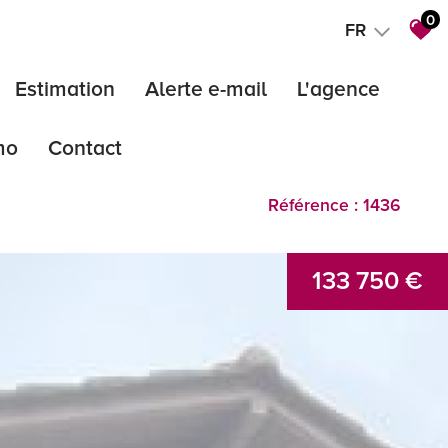
0
FR
Estimation
Alerte e-mail
L'agence
mo
Contact
notre agenc
Référence : 1436
notre équipe
barème
ics
133 750 €
d'une vente immobilière