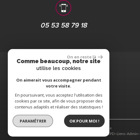
05 53 58 79 18
On en reste là
Comme beaucoup, notre site
utilise les cookies
Nous suivre
On aimerait vous accompagner pendant
votre visite.
En poursuivant, vous acceptez l'utilisation des
cookies par ce site, afin de vous proposer des
contenus adaptés et réaliser des statistiques !
PARAMÉTRER
OK POUR MOI !
© 2026 | Tous droits réservés | Traduction powered by Google
Plan du site
Mentions légales
Nos honoraires
Politique RGPD
Liens
Admin