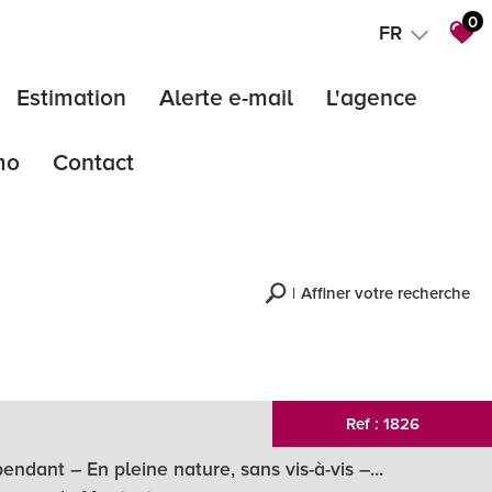
0
FR
Estimation
Alerte e-mail
L'agence
mo
Contact
notre agenc
notre équipe
barème
ics
Affiner votre recherche
d'une vente immobilière
RECHERCHER
+ de critéres
+
Ref : 1826
ndant – En pleine nature, sans vis-à-vis –...