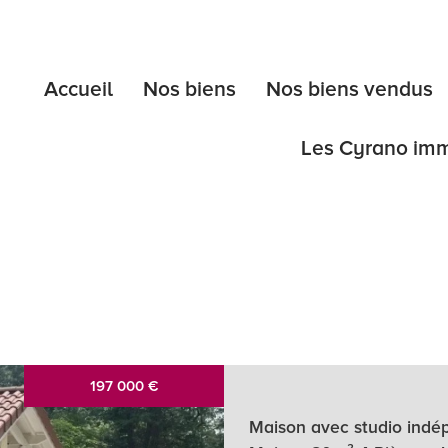
Accueil
Nos biens
Nos biens vendus
Les Cyrano im
l'expertise
les diagnost
les étapes 
197 000
€
5KM
10KM
25KM
Maison avec studio indépe