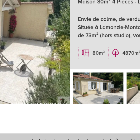
Maison 80m² 4 Pièces - 
Envie de calme, de verdur
Située à Lamonzie-Monta
de 73m² (hors studio), vou
80m²
4870m