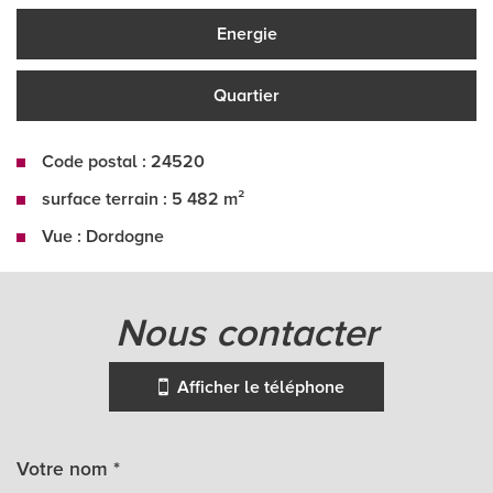
Energie
Quartier
Code postal : 24520
surface terrain : 5 482 m²
Vue : Dordogne
la ville de saint-germain-et-mons
(24520)
nous contacter
+
Afficher le téléphone
−