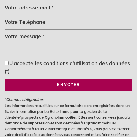
Leaflet
|
©
Jawg
Maps
|
© OpenStreetMap
J'accepte les conditions d'utilisation des données
École primaire
(*)
Mairie
ENVOYER
statistiques
*Champs obligatoires
Les informations recueillies sur ce formulaire sont enregistrées dans un
Nombre d'habitants
777
fichier informatisé par La Boite Immo pour la gestion de la
clientèle/prospects de CyranoImmobilier. Elles sont conservées jusqu'à
Propriétaires (vs. locataires)
83,78 %
demande de suppression et sont destinées à CyranoImmobilier.
Taxe habitation
9,53 %
Conformément à la loi « informatique et libertés », vous pouvez exercer
votre droit d'accès aux données vous concernant et les faire rectifier en