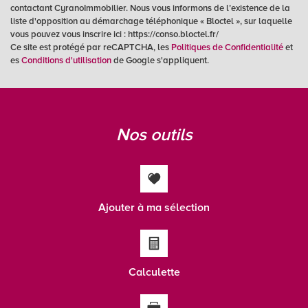
Taxe foncière
16,79 %
contactant CyranoImmobilier. Nous vous informons de l’existence de la
liste d'opposition au démarchage téléphonique « Bloctel », sur laquelle
Habitants de moins de 25 ans
24,94 %
vous pouvez vous inscrire ici : https://conso.bloctel.fr/
Habitants de 25 à 55 ans
40,36 %
Ce site est protégé par reCAPTCHA, les
Politiques de Confidentialité
et
es
Conditions d'utilisation
de Google s'appliquent.
Habitants de plus de 55 ans
34,70 %
Nombre d'enfants par famille
0,62
Familles sans enfant
61,89 %
nos outils
Familles avec 1 ou 2 enfants
31,97 %
Maisons
99,24 %
Appartements
0,76 %
Familles avec 3 enfants
6,15 %
Ajouter à ma sélection
Calculette