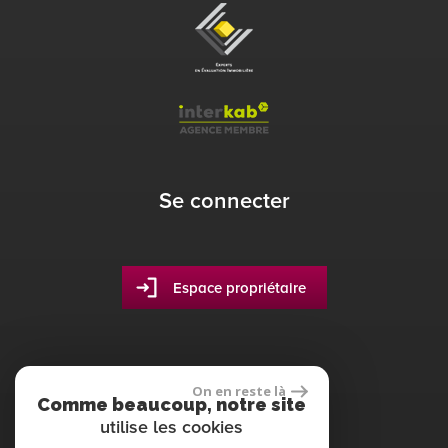
Se connecter
Espace propriétaire
On en reste là
Comme beaucoup, notre site
site réalisé par
utilise les cookies