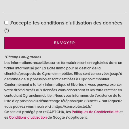
Collège
J'accepte les conditions d'utilisation des données
École maternelle
(*)
École primaire
ENVOYER
Lycée
*Champs obligatoires
Bibliothèque
Les informations recueillies sur ce formulaire sont enregistrées dans un
fichier informatisé par La Boite Immo pour la gestion de la
Bureau de poste
clientèle/prospects de CyranoImmobilier. Elles sont conservées jusqu'à
demande de suppression et sont destinées à CyranoImmobilier.
Mairie
Conformément à la loi « informatique et libertés », vous pouvez exercer
votre droit d'accès aux données vous concernant et les faire rectifier en
statistiques
contactant CyranoImmobilier. Nous vous informons de l’existence de la
liste d'opposition au démarchage téléphonique « Bloctel », sur laquelle
vous pouvez vous inscrire ici : https://conso.bloctel.fr/
Ce site est protégé par reCAPTCHA, les
Politiques de Confidentialité
et
Nombre d'habitants
2 563
es
Conditions d'utilisation
de Google s'appliquent.
Propriétaires (vs. locataires)
72,13 %