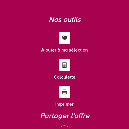
Taxe habitation
14,09 %
Taxe foncière
27,35 %
nos outils
Habitants de moins de 25 ans
24,11 %
Habitants de 25 à 55 ans
34,33 %
Habitants de plus de 55 ans
41,55 %
Nombre d'enfants par famille
0,82
Ajouter à ma sélection
Familles sans enfant
54,12 %
Familles avec 1 ou 2 enfants
38,06 %
Maisons
92,17 %
Calculette
Appartements
7,83 %
Familles avec 3 enfants
6,22 %
Imprimer
partager l'offre