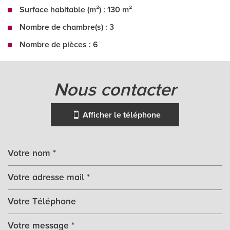
Surface habitable (m²) : 130 m²
Nombre de chambre(s) : 3
Nombre de pièces : 6
la ville de la force (24130)
nous contacter
+
−
Afficher le téléphone
Leaflet
|
©
Jawg
Maps
|
© OpenStreetMap