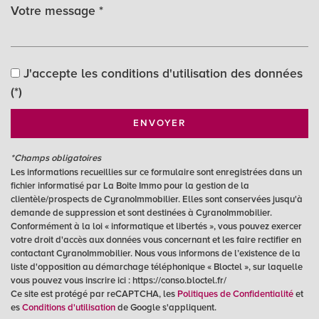
Leaflet
|
©
Jawg
Maps
|
© OpenStreetMap
J'accepte les conditions d'utilisation des données
Collège
(*)
École maternelle
ENVOYER
École primaire
*Champs obligatoires
Bibliothèque
Les informations recueillies sur ce formulaire sont enregistrées dans un
fichier informatisé par La Boite Immo pour la gestion de la
Bureau de poste
clientèle/prospects de CyranoImmobilier. Elles sont conservées jusqu'à
demande de suppression et sont destinées à CyranoImmobilier.
Mairie
Conformément à la loi « informatique et libertés », vous pouvez exercer
votre droit d'accès aux données vous concernant et les faire rectifier en
statistiques
contactant CyranoImmobilier. Nous vous informons de l’existence de la
liste d'opposition au démarchage téléphonique « Bloctel », sur laquelle
vous pouvez vous inscrire ici : https://conso.bloctel.fr/
Nombre d'habitants
1 097
Ce site est protégé par reCAPTCHA, les
Politiques de Confidentialité
et
es
Conditions d'utilisation
de Google s'appliquent.
Propriétaires (vs. locataires)
63,61 %