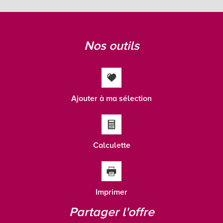
Taxe habitation
10,78 %
Taxe foncière
17,21 %
nos outils
Habitants de moins de 25 ans
18,41 %
Habitants de 25 à 55 ans
29,26 %
Habitants de plus de 55 ans
52,32 %
Nombre d'enfants par famille
0,56
Ajouter à ma sélection
Familles sans enfant
66,97 %
Familles avec 1 ou 2 enfants
28,13 %
Maisons
84,11 %
Calculette
Appartements
15,89 %
Familles avec 3 enfants
2,45 %
Imprimer
partager l'offre