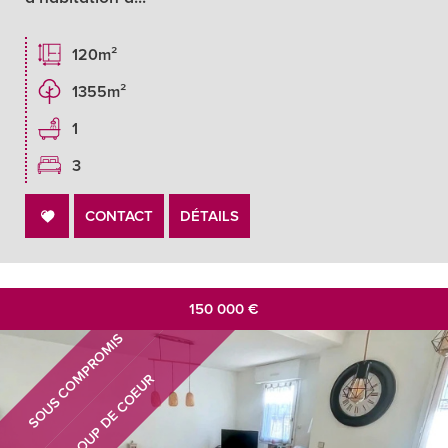
120m²
1355m²
1
3
CONTACT
DÉTAILS
150 000
€
SOUS COMPROMIS
COUP DE COEUR