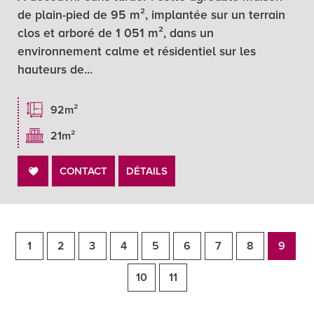
de plain-pied de 95 m², implantée sur un terrain
clos et arboré de 1 051 m², dans un
environnement calme et résidentiel sur les
hauteurs de...
92m²
21m²
CONTACT
DÉTAILS
1
2
3
4
5
6
7
8
9
10
11