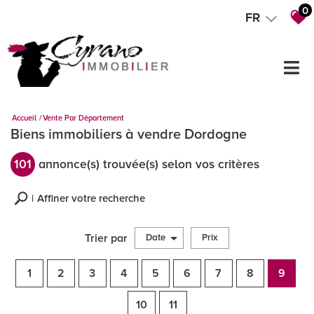
0
FR
Accueil
Vente Par Département
Biens immobiliers à vendre Dordogne
101
annonce(s) trouvée(s) selon vos critères
Affiner votre recherche
Trier par
Date
Prix
Vente
1
2
3
4
5
6
7
8
9
10
11